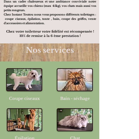
Dans un cadre chaleureux et une ambiance conviviale notre
équipe accueille vos chiens (max 45kg), vos chats mais aussi vos
petits rongeurs.
Chez Instant Toutou nous vous proposons différents toilettages :
coupe ciseaux, épilation, tonte , bain, coupe des griffes, vente
d'accessoires et alimentation.
Chez votre toiletteur votre fidélité est récompensée !
10% de remise à la 6 ème prestation !
Nos services
Coupe ciseaux
Bain - séchage
Épilation
Chat