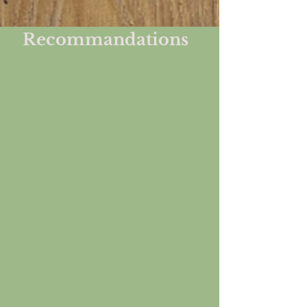
Recommandations